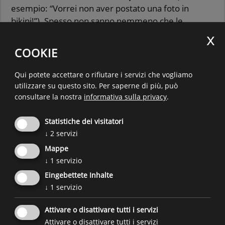
esempio: “Vorrei non aver postato una foto in
bikini!”). Spesso non sanno nemmeno che le
molestie sessuali su internet sono un reato penale
e sono vietate dalla legge.
Gli e le adolescenti hanno
COOKIE
quindi assolutamente bisogno del sostegno dei
genitori o di altre persone di fiducia, possibilmente
Qui potete accettare o rifiutare i servizi che vogliamo
già prima che si verifichino molestie o violenze
utilizzare su questo sito.
Per saperne di più, può
sessuali!
consultare la nostra
informativa sulla privacy
.
Qui
potete trovare consigli su
come proteggere i
Statistiche dei visitatori
vostri figli e le vostre figlie dalla violenza sessuale su
↓
2
servizi
internet.
Mappe
↓
1
servizio
Fonte:
SaferInternet.at
Eingebettete Inhalte
↓
1
servizio
Un’iniziativa del
Forum Prevenzione
e
dell'Agenzia per la famiglia
in
Attivare o disattivare tutti i servizi
collaborazione con
ulteriori partner.
Attivare o disattivare tutti i servizi