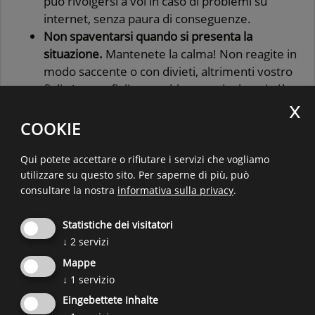
può rivolgersi a voi in caso di problemi su
internet, senza paura di conseguenze.
Non spaventarsi quando si presenta la
situazione.
Mantenete la calma! Non reagite in
modo saccente o con divieti, altrimenti vostro
figlio/vostra figlia potrebbe non rivolgersi più a
voi la volta successiva. Sostenete vostro
figlio/vostra figlia nell’imparare dagli errori.
COOKIE
Non dimenticate: internet offre grandi opportunità,
Qui potete accettare o rifiutare i servizi che vogliamo
ma allo stesso tempo comporta dei rischi. Fare a
utilizzare su questo sito.
Per saperne di più, può
meno di internet o limitarne radicalmente l’uso non
consultare la nostra
informativa sulla privacy
.
può essere una soluzione. Pertanto, è importante
preparare proattivamente gli e le adolescenti ai
Statistiche dei visitatori
rischi
e
non essere troppo critici nei loro viaggi alla
↓
2
servizi
scoperta del mondo virtuale.
Mappe
↓
1
servizio
Fonte:
SaferInternet.at
Eingebettete Inhalte