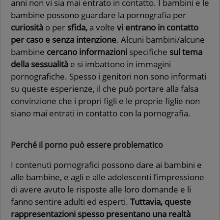
anni non vi sia mai entrato in contatto. I bambini e le
bambine possono guardare la pornografia per
curiosità
o per
sfida,
a volte
vi entrano in contatto
per caso e senza intenzione
. Alcuni bambini/alcune
bambine
cercano informazioni
specifiche
sul tema
della sessualità
e si imbattono in immagini
pornografiche. Spesso i genitori non sono informati
su queste esperienze, il che può portare alla falsa
convinzione che i propri figli e le proprie figlie non
siano mai entrati in contatto con la pornografia.
Perché il porno può essere problematico
I contenuti pornografici possono dare ai bambini e
alle bambine, e agli e alle adolescenti l’impressione
di avere avuto le risposte alle loro domande e li
fanno sentire adulti ed esperti.
Tuttavia, queste
rappresentazioni spesso presentano una realtà