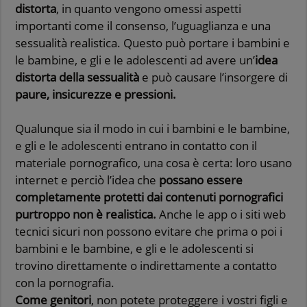
distorta
, in quanto vengono omessi aspetti
importanti come il consenso, l’uguaglianza e una
sessualità realistica. Questo può portare i bambini e
le bambine, e gli e le adolescenti ad avere un’
idea
distorta della sessualità
e può causare l’insorgere di
paure, insicurezze e pressioni.
Qualunque sia il modo in cui i bambini e le bambine,
e gli e le adolescenti entrano in contatto con il
materiale pornografico, una cosa è certa: loro usano
internet e perciò l’idea che
possano essere
completamente protetti dai contenuti pornografici
purtroppo non è realistica.
Anche le app o i siti web
tecnici sicuri non possono evitare che prima o poi i
bambini e le bambine, e gli e le adolescenti si
trovino direttamente o indirettamente a contatto
con la pornografia.
Come genitori
, non potete proteggere i vostri figli e