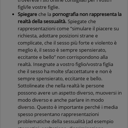
figli/le vostre figlie.
Spiegare
che la
pornografia non rappresenta la
realtà della sessualità.
Spiegate che
rappresentazioni come “simulare il piacere su
richiesta, adottare posizioni strane e
complicate, che il sesso più forte e violento è
meglio è, il sesso è sempre spensierato,
eccitante e bello” non corrispondono alla
realtà. Insegnate a vostro figlio/vostra figlia
che il sesso ha molte sfaccettature e non è
sempre spensierato, eccitante e bello.
Sottolineate che nella realtà le persone
possono avere un aspetto diverso, muoversi in
modo diverso e anche parlare in modo
diverso. Questo è importante perché i media
spesso presentano rappresentazioni
problematiche della sessualità (ad esempio