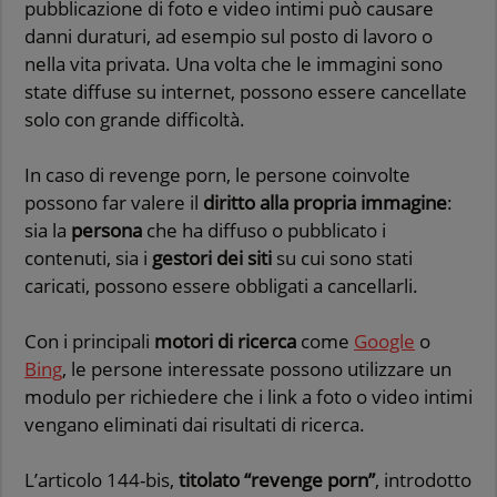
pubblicazione di foto e video intimi può causare
danni duraturi, ad esempio sul posto di lavoro o
nella vita privata. Una volta che le immagini sono
state diffuse su internet, possono essere cancellate
solo con grande difficoltà.
In caso di revenge porn, le persone coinvolte
possono far valere il
diritto alla propria immagine
:
sia la
persona
che ha diffuso o pubblicato i
contenuti, sia i
gestori dei siti
su cui sono stati
caricati, possono essere obbligati a cancellarli.
Con i principali
motori di ricerca
come
Google
o
Bing
, le persone interessate possono utilizzare un
modulo per richiedere che i link a foto o video intimi
vengano eliminati dai risultati di ricerca.
L’articolo 144-bis,
titolato
“r
evenge
p
orn
”
, introdotto