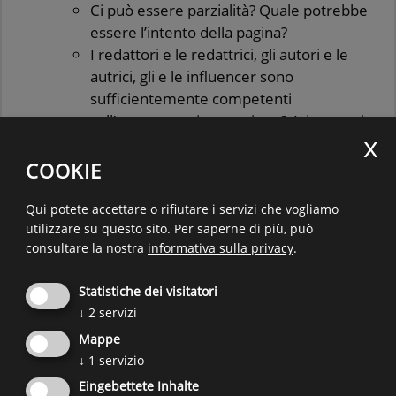
Ci può essere parzialità? Quale potrebbe
essere l’intento della pagina?
I redattori e le redattrici, gli autori e le
autrici, gli e le influencer sono
sufficientemente competenti
sull’argomento in questione? Ad esempio,
hanno una formazione da nutrizionisti,
psicologi o storici?
COOKIE
Come vengono presentati i contenuti?
Sono concreti, critici e oggettivi? Ci sono
Qui potete accettare o rifiutare i servizi che vogliamo
utilizzare su questo sito.
Per saperne di più, può
link che incoraggiano l’acquisto di un
consultare la nostra
informativa sulla privacy
.
prodotto? Ci sono titoli scabrosi con
sfumature politiche?
Statistiche dei visitatori
I contenuti dubbi possono essere confrontati e
↓
2
servizi
verificati con altre fonti. Anche le immagini
Mappe
possono mentire. Una ricerca inversa delle
↓
1
servizio
immagini può aiutare a rintracciare l’originale.
Eingebettete Inhalte