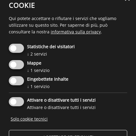
Si possono anche introdurre giorni o orari
COOKIE
senza media, a cui tutta la famiglia si attiene.
Qui potete accettare o rifiutare i servizi che vogliamo
Voi genitori conoscete meglio le abitudini di vostro
utilizzare su questo sito.
Per saperne di più, può
figlio/vostra figlia e potete decidere quali soluzioni
consultare la nostra
informativa sulla privacy
.
di routine si adattino bene alla vita quotidiana.
Statistiche dei visitatori
Ulteriori informazioni:
↓
2
servizi
Raccomandazioni sul tempo che i bambini e le
Mappe
bambine, e gli e le adolescenti possono trascorrere
↓
1
servizio
davanti allo schermo su
Pro Juventute
.
Eingebettete Inhalte
↓
1
servizio
Un’iniziativa del
Forum Prevenzione
e
dell'Agenzia per la famiglia
in
Attivare o disattivare tutti i servizi
collaborazione con
ulteriori partner.
Attivare o disattivare tutti i servizi
Solo cookie tecnici

© 2026
Forum Prevenzione
IVA: 02267890214 - Codice Fiscale: 94074740211