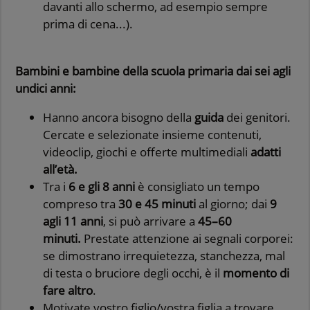
davanti allo schermo, ad esempio sempre
prima di cena...).
Bambini e bambine della scuola primaria dai sei agli
undici anni:
Hanno ancora bisogno della
guida
dei genitori.
Cercate e selezionate insieme contenuti,
videoclip, giochi e offerte multimediali
adatti
all’età.
Tra i
6 e gli 8 anni
è consigliato un tempo
compreso tra
30 e 45 minuti
al giorno; dai
9
agli 11 anni
, si può arrivare a
45–60
minuti.
Prestate attenzione ai segnali corporei:
se dimostrano irrequietezza, stanchezza, mal
di testa o bruciore degli occhi, è il
momento di
fare altro
.
Motivate vostro figlio/vostra figlia a trovare