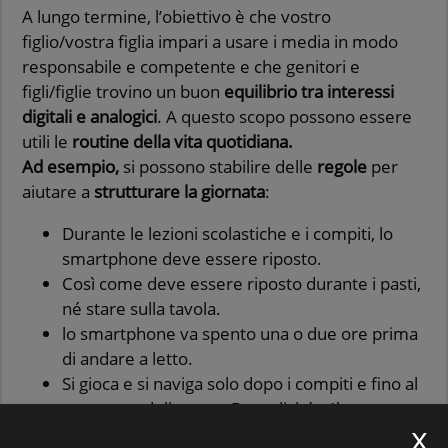
A lungo termine, l’obiettivo è che vostro
figlio/vostra figlia impari a usare i media in modo
responsabile e competente e che genitori e
figli/figlie trovino un buon
equilibrio tra interessi
digitali e analogici
. A questo scopo possono essere
utili le
routine della vita quotidiana.
Ad esempio,
si possono stabilire delle
regole
per
aiutare a
strutturare la giornata
:
Durante le lezioni scolastiche e i compiti, lo
smartphone deve essere riposto.
Così come deve essere riposto durante i pasti,
né stare sulla tavola.
lo smartphone va spento una o due ore prima
di andare a letto.
Si gioca e si naviga solo dopo i compiti e fino al
momento della cena. Dopodiché, c’è tempo
per altri interessi o per la famiglia.