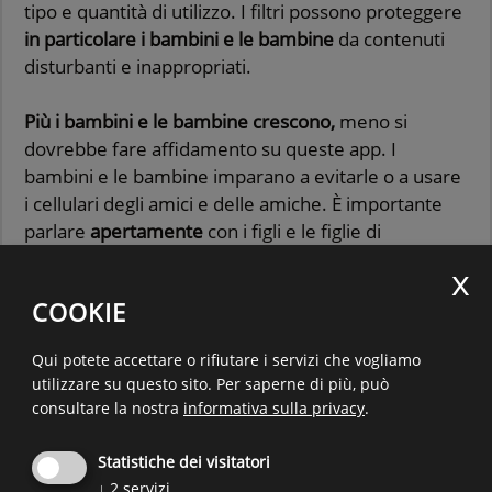
tipo e quantità di utilizzo. I filtri possono proteggere
in particolare i bambini e le bambine
da contenuti
disturbanti e inappropriati.
Più i bambini e le bambine crescono,
meno si
dovrebbe fare affidamento su queste app. I
bambini e le bambine imparano a evitarle o a usare
i cellulari degli amici e delle amiche. È importante
parlare
apertamente
con i figli e le figlie di
uso appropriato dei media digitali
contenuti problematici
COOKIE
rischi dell’uso dei media
Qui potete accettare o rifiutare i servizi che vogliamo
Le app di controllo
non offrono una protezione al
utilizzare su questo sito.
Per saperne di più, può
cento per cento.
Non sostituiscono la guida dei
consultare la nostra
informativa sulla privacy
.
genitori né l’esplorazione del mondo digitale
insieme che sono l’unico modo per avere una
Statistiche dei visitatori
buona visione d’insieme di come vostro figlio/vostra
↓
2
servizi