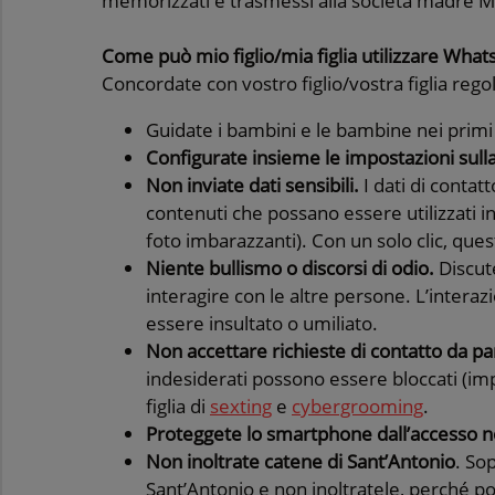
memorizzati e trasmessi alla società madre M
Come può mio figlio/mia figlia utilizzare Wha
Concordate con vostro figlio/vostra figlia
regol
Guidate i bambini e le bambine nei primi
Configurate insieme le impostazioni sulla
Non inviate dati sensibili.
I dati di contat
contenuti che possano essere utilizzati
foto imbarazzanti). Con un solo clic, qu
Niente bullismo o discorsi di odio.
Discut
interagire con le altre persone. L’inter
essere insultato o umiliato.
Non accettare richieste di contatto da pa
indesiderati possono essere bloccati (imp
figlia di
sexting
e
cybergrooming
.
Proteggete lo smartphone dall’accesso n
Non inoltrate catene di Sant’Antonio
. So
Sant’Antonio e non inoltratele, perché 