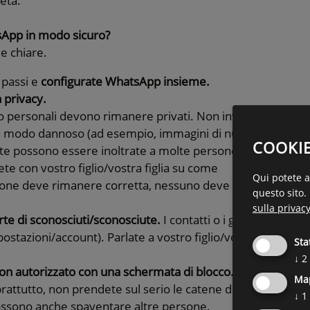
eta.
tsApp in modo sicuro?
e chiare.
 passi e
configurate WhatsApp insieme.
 privacy.
to personali devono rimanere privati. Non inviate
 in modo dannoso (ad esempio, immagini di nudo,
COOKI
este possono essere inoltrate a molte persone.
ete con vostro figlio/vostra figlia su come
Qui potete ac
azione deve rimanere corretta, nessuno deve
questo sito.
sulla privac
rte di sconosciuti/sconosciute.
I contatti o i gruppi
ostazioni/account). Parlate a vostro figlio/vostra
Sta
↓
2
on autorizzato con una schermata di blocco.
Ma
prattutto, non prendete sul serio le catene di
↓
1
possono anche spaventare altre persone.