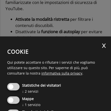
familiarizzate con le impostazioni di sicurezza di
YouTube.
Attivate la modalità ristretta
per filtrare i
contenuti discutibili.
Disattivate la
funzione di autoplay
per evitare
che i video vengano riprodotti
automaticamente.
COOKIE
Tuttavia, è bene ricordare che queste impostazioni
devono essere eseguite su ogni singolo dispositivo
Qui potete accettare o rifiutare i servizi che vogliamo
e non garantiscono una protezione al cento per
utilizzare su questo sito.
Per saperne di più, può
cento.
consultare la nostra
informativa sulla privacy
.
Non lasciate senza supervisione vostro figlio/vostra
figlia quando utilizza la piattaforma video. Rimanete
Statistiche dei visitatori
almeno a portata d’orecchio per sapere quali video
↓
2
servizi
sta guardando. Stabilite delle regole per l’utilizzo
Mappe
della piattaforma video e parlate dei
contenuti
↓
1
servizio
problematici
che possono incontrare.