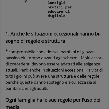
1. Anche le si­tua­zio­ni ec­ce­zio­na­li hanno bi­
so­gno di re­go­le e strut­tu­ra
È com­pren­si­bi­le che ades­so i bam­bi­ni e i gio­va­ni
pas­si­no più tempo da­van­ti agli scher­mi. Molti ac­cor­
di pre­ce­den­ti de­vo­no es­se­re adat­ta­ti alle esi­gen­ze
at­tua­li. Però anche in si­tua­zio­ni ec­ce­zio­na­li, la vita di
tutti i gior­ni può avere una strut­tu­ra e delle re­go­le,
per­ché que­ste danno so­ste­gno e si­cu­rez­za sia ai
bam­bi­ni che agli adul­ti.
Ogni fa­mi­glia ha le sue re­go­le per l'uso dei
media