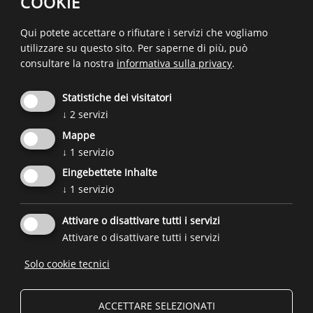
COOKIE
of­fro­no. Su You­Tu­be tro­ve­re­te nu­me­ro­si tu­to­rial
gra­tui­ti che vi for­ni­ran­no idee sem­pre di­ver­se di
Qui potete accettare o rifiutare i servizi che vogliamo
mo­vi­men­to o di ri­las­sa­men­to (gin­na­sti­ca, yoga o
utilizzare su questo sito.
Per saperne di più, può
eser­ci­zi fi­si­ci...) da fare co­mo­da­men­te anche a casa.
consultare la nostra
informativa sulla privacy
.
Statistiche dei visitatori
↓
2
servizi
Per tor­na­re in­die­tro
Mappe
↓
1
servizio
Eingebettete Inhalte
Un’iniziativa del
Forum Prevenzione
e
dell'Agenzia per la
↓
1
servizio
famiglia
in collaborazione con
ulteriori partner.
Attivare o disattivare tutti i servizi
Attivare o disattivare tutti i servizi
DE
Solo cookie tecnici

© 2026
Forum Prevenzione
IVA: 02267890214 - Codice Fiscale: 94074740211
ACCETTARE SELEZIONATI
Fondazione Forum Prevenzione ETS