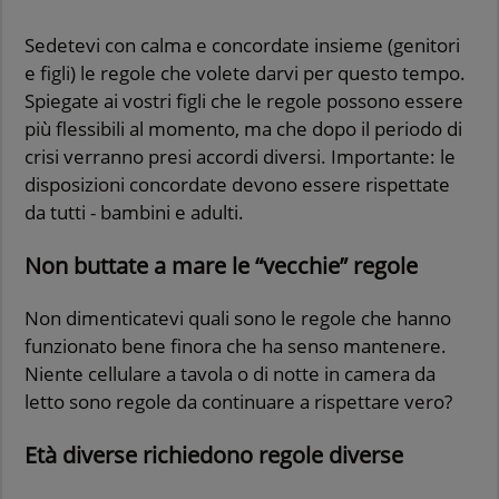
Se­de­te­vi con calma e con­cor­da­te in­sie­me (ge­ni­to­ri
e figli) le re­go­le che vo­le­te darvi per que­sto tempo.
Spie­ga­te ai vo­stri figli che le re­go­le pos­so­no es­se­re
più fles­si­bi­li al mo­men­to, ma che dopo il pe­rio­do di
crisi ver­ran­no presi ac­cor­di di­ver­si. Im­por­tan­te: le
di­spo­si­zio­ni con­cor­da­te de­vo­no es­se­re ri­spet­ta­te
da tutti - bam­bi­ni e adul­ti.
Non but­ta­te a mare le “vec­chie” re­go­le
Non di­men­ti­ca­te­vi quali sono le re­go­le che hanno
fun­zio­na­to bene fi­no­ra che ha senso man­te­ne­re.
Nien­te cel­lu­la­re a ta­vo­la o di notte in ca­me­ra da
letto sono re­go­le da con­ti­nua­re a ri­spet­ta­re vero?
Età di­ver­se ri­chie­do­no re­go­le di­ver­se